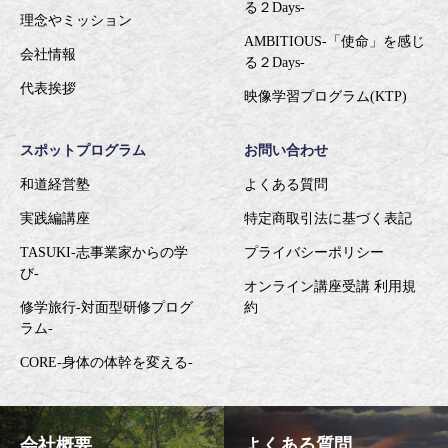
る２Days-
理念やミッション
AMBITIOUS-「使命」を感じ
会社情報
る２Days-
代表挨拶
映像学習プログラム(KTP)
スポットプログラム
お問い合わせ
和道経営塾
よくある質問
実践編講座
特定商取引法に基づく表記
TASUKI-志事業家からの学
プライバシーポリシー
び-
オンライン講座受講 利用規
修学旅行-対面型研修プログ
約
ラム-
CORE-身体の体幹を変える-
会社概要
よくある質問