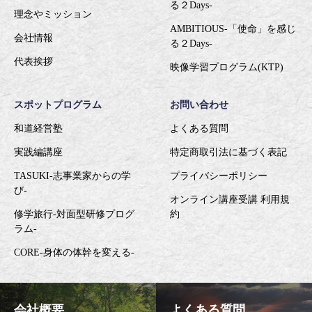
る２Days-
理念やミッション
AMBITIOUS-「使命」を感じ
会社情報
る２Days-
代表挨拶
映像学習プログラム(KTP)
スポットプログラム
お問い合わせ
和道経営塾
よくある質問
実践編講座
特定商取引法に基づく表記
TASUKI-志事業家からの学
プライバシーポリシー
び-
オンライン講座受講 利用規
修学旅行-対面型研修プログ
約
ラム-
CORE-身体の体幹を変える-
会社概要
よくある質問