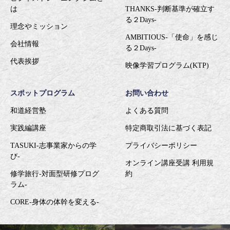
は
THANKS-判断基準が確立す
る２Days-
理念やミッション
AMBITIOUS-「使命」を感じ
会社情報
る２Days-
代表挨拶
映像学習プログラム(KTP)
スポットプログラム
お問い合わせ
和道経営塾
よくある質問
実践編講座
特定商取引法に基づく表記
TASUKI-志事業家からの学
プライバシーポリシー
び-
オンライン講座受講 利用規
修学旅行-対面型研修プログ
約
ラム-
CORE-身体の体幹を変える-