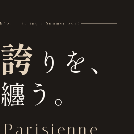
N°01 — Spring / Summer 2026
誇
りを、
纏う。
Parisienne