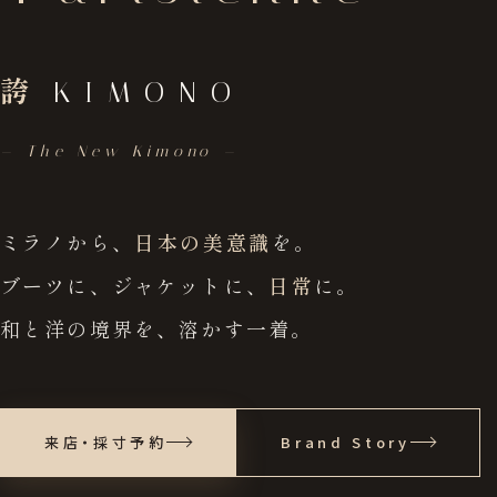
誇
KIMONO
— The New Kimono —
ミラノから、
日本の美意識
を。
ブーツに、ジャケットに、
日常
に。
和と洋の境界を、溶かす一着。
来店・採寸予約
Brand Story