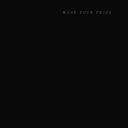
WEAR YOUR PRIDE.